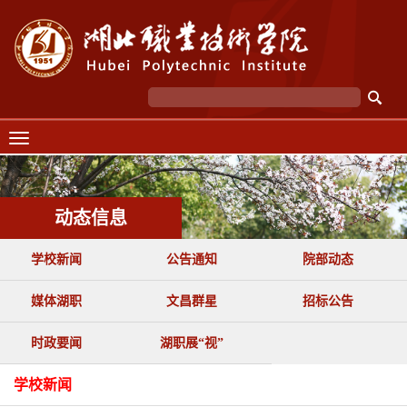
动态信息
学校新闻
公告通知
院部动态
媒体湖职
文昌群星
招标公告
时政要闻
湖职展“视”
学校新闻