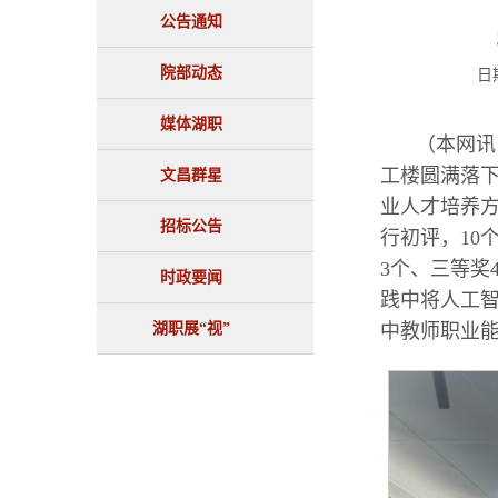
公告通知
院部动态
日
媒体湖职
（本网讯
工楼圆满落下
文昌群星
业人才培养
招标公告
行初评，10
3个、三等奖
时政要闻
践中将人工
湖职展“视”
中教师职业