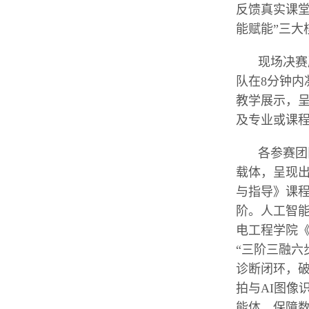
反馈真实课
能赋能”三
现场决赛
队在8分钟内
教学展示，
及专业或课
各参赛团
载体，呈现
与指导》课程
阶。人工智
电工程学院
“三阶三融六
诊断闭环，
拍与AI图像
能体，保障