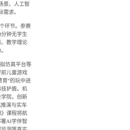
场景、人工智
际需求。
三个环节。参赛
8分钟无学生
策、教学理论
力。
拟仿真平台等
学前儿童游戏
慧育”的玩中进
科技护盾。机
业学院，创新
拟推演与实车
用》课程将航
署AI学伴智
保监测等真实