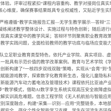
堂体验。评审过程紧扣“课程内容重构、教学对接岗位真实
大核心维度，确保赛事结果既具专业权威性，又贴近学生实
严格遵循“教学实施报告汇报—无学生教学展示—答辩”
凝练阐述教学整体设计、实施过程与特色创新；随后进行
呈现真实课堂中的教学风采；答辩环节则聚焦职业教育政
程教学实践问题，全面检验教师的教学功底与临场应变能
队立足职业教育类型特色，依托产业学院、真实项目、虚
出一批具有示范价值的教学改革案例。教育与艺术学院《
创新构建了“一核四步双线双融”策略，实现从“会育”到“
能赋能游戏教学，探索数字化教育新生态，强化儿童隐私
《新能源汽车动力蓄电池及管理技术》课程依托比亚迪产
步”教学模式，借助AI数字孪生系统实现高压安全故障虚
破解实训高危难题。信息工程学院《无人机航拍与智能应
识别深度融合，构建“采集—识别—应用”完整链条，本地部
数据安全，强化个性化智能学习支撑。学生在河流生态环