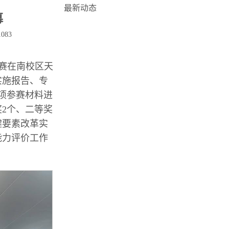
最新动态
幕
1083
决赛在南校区天
实施报告、专
项参赛材料进
2个、二等奖
键要素改革实
能力评价工作