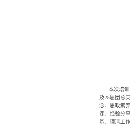
本次培训
及25届团总
念、思政素养
课、经验分
基、理清工