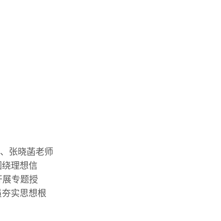
、张晓菡老师
围绕理想信
开展专题授
员夯实思想根