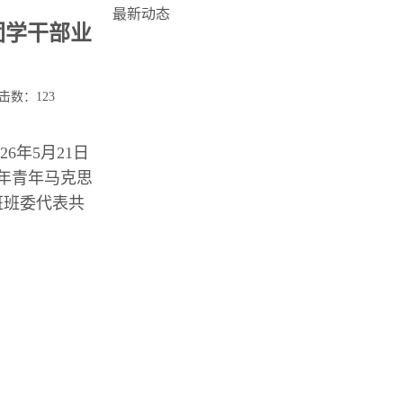
最新动态
团学干部业
点击数：
123
6年5月21日
6年青年马克思
班班委代表共