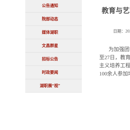
公告通知
教育与艺
院部动态
日期：2
媒体湖职
文昌群星
为加强团
至27日，教
招标公告
主义培养工程
时政要闻
100余人参
湖职展“视”