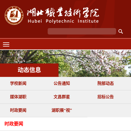
动态信息
学校新闻
公告通知
院部动态
媒体湖职
文昌群星
招标公告
时政要闻
湖职展“视”
时政要闻